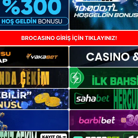
BROCASINO GİRİŞ İÇİN TIKLAYINIZ!