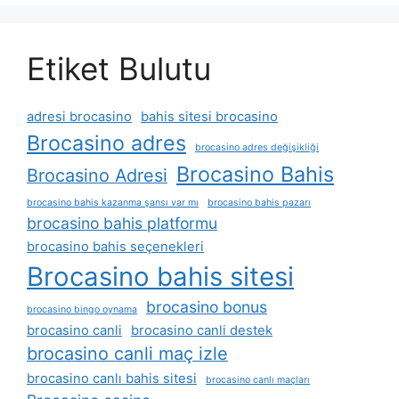
Etiket Bulutu
adresi brocasino
bahis sitesi brocasino
Brocasino adres
brocasino adres değişikliği
Brocasino Bahis
Brocasino Adresi
brocasino bahis kazanma şansı var mı
brocasino bahis pazarı
brocasino bahis platformu
brocasino bahis seçenekleri
Brocasino bahis sitesi
brocasino bonus
brocasino bingo oynama
brocasino canli
brocasino canli destek
brocasino canli maç izle
brocasino canlı bahis sitesi
brocasino canlı maçları