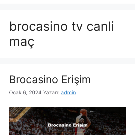
brocasino tv canli
maç
Brocasino Erişim
Ocak 6, 2024
Yazarı:
admin