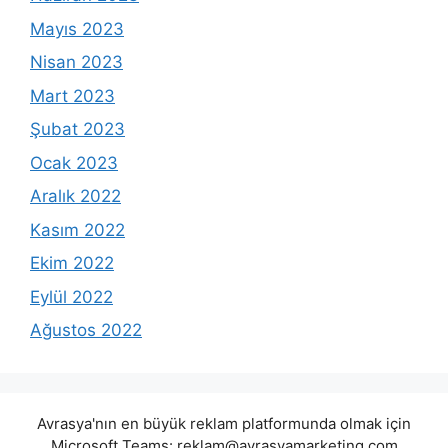
Mayıs 2023
Nisan 2023
Mart 2023
Şubat 2023
Ocak 2023
Aralık 2022
Kasım 2022
Ekim 2022
Eylül 2022
Ağustos 2022
Avrasya'nın en büyük reklam platformunda olmak için
Microsoft Teams:
reklam@avrasyamarketing.com