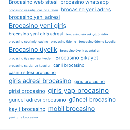
Brocasino web sitesi
brocasino whatsapp
brocasino yeni adres
brocasino yasadışı casino siteleri
brocasino yeni adresi
Brocasino yeni giriş
brocasino yeni giriş adresi
brocasino yüksek çözünürlük
brocasino çevrimiçi casino
brocasino ödeme
brocasino ödeme koşulları
Brocasino üyelik
brocasino üyelik avantajları
Brocasino Şikayet
brocasino üye memnuniyetleri
canli brocasino
brocasino şartlar ve koşullar
casino sitesi brocasino
giris adresi brocasino
giris brocasino
giris yap brocasino
girisi brocasino
güncel brocasino
güncel adresi brocasino
mobil brocasino
kayit brocasino
yeni giris brocasino