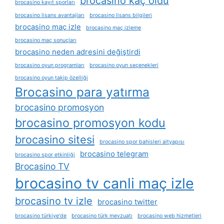
brocasino kaç oldu
brocasino kayıt sporları
brocasino lisans avantajları
brocasino lisans bilgileri
brocasino maç izle
brocasino maç izleme
brocasino maç sonuçları
brocasino neden adresini değiştirdi
brocasino oyun programları
brocasino oyun seçenekleri
brocasino oyun takip özelliği
Brocasino para yatırma
brocasino promosyon
brocasino promosyon kodu
brocasino sitesi
brocasino spor bahisleri altyapısı
brocasino telegram
brocasino spor etkinliği
Brocasino TV
brocasino tv canli maç izle
brocasino tv izle
brocasino twitter
brocasino türkiye'de
brocasino türk mevzuatı
brocasino web hizmetleri