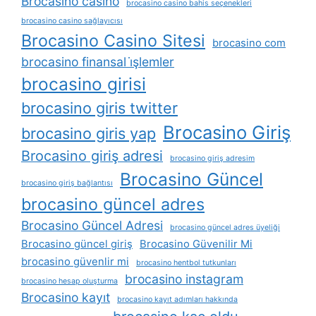
Brocasino casino
brocasino casino bahis seçenekleri
brocasino casino sağlayıcısı
Brocasino Casino Sitesi
brocasino com
brocasino finansal i̇şlemler
brocasino girisi
brocasino giris twitter
Brocasino Giriş
brocasino giris yap
Brocasino giriş adresi
brocasino giriş adresim
Brocasino Güncel
brocasino giriş bağlantısı
brocasino güncel adres
Brocasino Güncel Adresi
brocasino güncel adres üyeliği
Brocasino güncel giriş
Brocasino Güvenilir Mi
brocasino güvenlir mi
brocasino hentbol tutkunları
brocasino instagram
brocasino hesap oluşturma
Brocasino kayıt
brocasino kayıt adımları hakkında