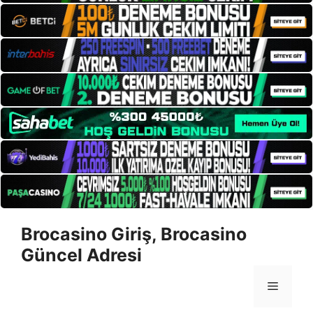
İçeriğe
Brocasino Giriş, Brocasino
atla
Güncel Adresi
Menü