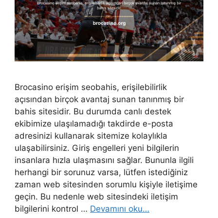
Brocasino erişim seobahis, erişilebilirlik
açısından birçok avantaj sunan tanınmış bir
bahis sitesidir. Bu durumda canlı destek
ekibimize ulaşılamadığı takdirde e-posta
adresinizi kullanarak sitemize kolaylıkla
ulaşabilirsiniz. Giriş engelleri yeni bilgilerin
insanlara hızla ulaşmasını sağlar. Bununla ilgili
herhangi bir sorunuz varsa, lütfen istediğiniz
zaman web sitesinden sorumlu kişiyle iletişime
geçin. Bu nedenle web sitesindeki iletişim
bilgilerini kontrol …
Devamını oku…