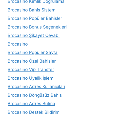
Brocasino Kimlik Doğrulama
Brocasino Bahis Sistemi
Brocasino Popüler Bahisler
Brocasino Bonus Seçenekleri
Brocasino Şikayet Cevabı
Brocasino
Brocasino Popüler Sayfa
Brocasino Özel Bahisler
Brocasino Vip Transfer
Brocasino Üyelik İşlemi
Brocasino Adres Kullanıcıları
Brocasino Döngüsüz Bahis
Brocasino Adres Bulma
Brocasino Destek Bildirim