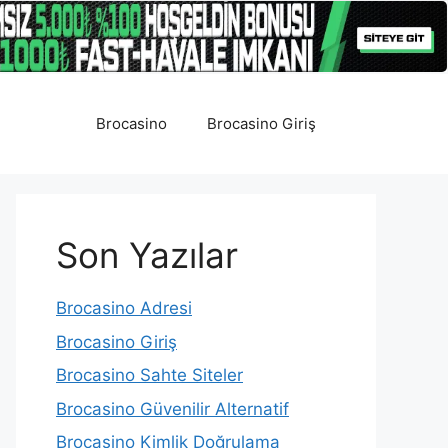
Brocasino
Brocasino Giriş
Son Yazılar
Brocasino Adresi
Brocasino Giriş
Brocasino Sahte Siteler
Brocasino Güvenilir Alternatif
Brocasino Kimlik Doğrulama