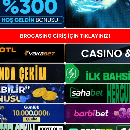
BROCASINO GİRİŞ İÇİN TIKLAYINIZ!