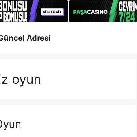
 Güncel Adresi
iz oyun
Oyun