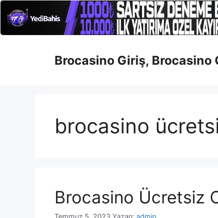
İçeriğe
atla
Brocasino Giriş, Brocasino
brocasino ücrets
Brocasino Ücretsiz 
Temmuz 5, 2023
Yazarı:
admin