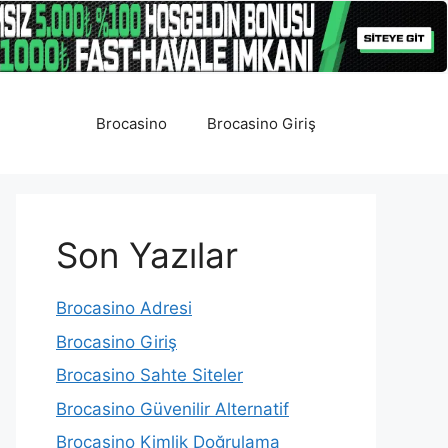
Brocasino
Brocasino Giriş
Son Yazılar
Brocasino Adresi
Brocasino Giriş
Brocasino Sahte Siteler
Brocasino Güvenilir Alternatif
Brocasino Kimlik Doğrulama