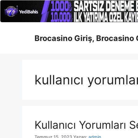
İçeriğe
atla
Brocasino Giriş, Brocasino
kullanıcı yorumla
Kullanıcı Yorumları 
Temmuz 15, 2023
Yazarı:
admin