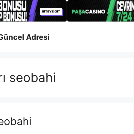
 Güncel Adresi
rı seobahi
Seobahi