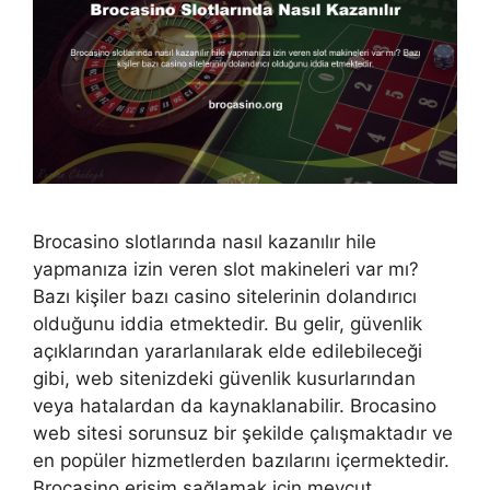
Brocasino slotlarında nasıl kazanılır hile
yapmanıza izin veren slot makineleri var mı?
Bazı kişiler bazı casino sitelerinin dolandırıcı
olduğunu iddia etmektedir. Bu gelir, güvenlik
açıklarından yararlanılarak elde edilebileceği
gibi, web sitenizdeki güvenlik kusurlarından
veya hatalardan da kaynaklanabilir. Brocasino
web sitesi sorunsuz bir şekilde çalışmaktadır ve
en popüler hizmetlerden bazılarını içermektedir.
Brocasino erişim sağlamak için mevcut …