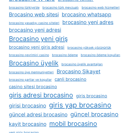
brocasino türkiye'de
brocasino türk mevzuatı
brocasino web hizmetleri
Brocasino web sitesi
brocasino whatsapp
brocasino yeni adres
brocasino yasadışı casino siteleri
brocasino yeni adresi
Brocasino yeni giriş
brocasino yeni giriş adresi
brocasino yüksek çözünürlük
brocasino çevrimiçi casino
brocasino ödeme
brocasino ödeme koşulları
Brocasino üyelik
brocasino üyelik avantajları
Brocasino Şikayet
brocasino üye memnuniyetleri
canli brocasino
brocasino şartlar ve koşullar
casino sitesi brocasino
giris adresi brocasino
giris brocasino
giris yap brocasino
girisi brocasino
güncel brocasino
güncel adresi brocasino
mobil brocasino
kayit brocasino
yeni giris brocasino