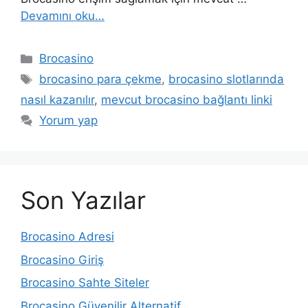
Devamını oku…
Kategoriler
Brocasino
Etiketler
brocasino para çekme
,
brocasino slotlarında
nasıl kazanılır
,
mevcut brocasino bağlantı linki
Yorum yap
Son Yazılar
Brocasino Adresi
Brocasino Giriş
Brocasino Sahte Siteler
Brocasino Güvenilir Alternatif