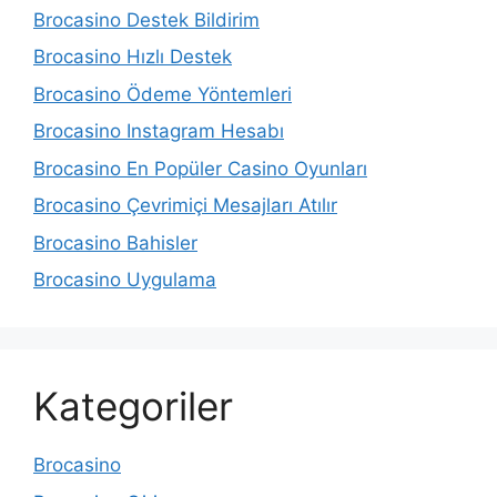
Brocasino Destek Bildirim
Brocasino Hızlı Destek
Brocasino Ödeme Yöntemleri
Brocasino Instagram Hesabı
Brocasino En Popüler Casino Oyunları
Brocasino Çevrimiçi Mesajları Atılır
Brocasino Bahisler
Brocasino Uygulama
Kategoriler
Brocasino