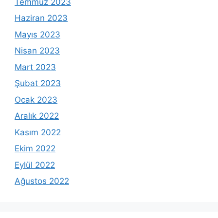
Temmuz 2023
Haziran 2023
Mayıs 2023
Nisan 2023
Mart 2023
Şubat 2023
Ocak 2023
Aralık 2022
Kasım 2022
Ekim 2022
Eylül 2022
Ağustos 2022