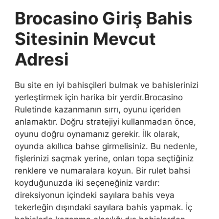
Brocasino Giriş Bahis
Sitesinin Mevcut
Adresi
Bu site en iyi bahisçileri bulmak ve bahislerinizi
yerleştirmek için harika bir yerdir.Brocasino
Ruletinde kazanmanın sırrı, oyunu içeriden
anlamaktır. Doğru stratejiyi kullanmadan önce,
oyunu doğru oynamanız gerekir. İlk olarak,
oyunda akıllıca bahse girmelisiniz. Bu nedenle,
fişlerinizi saçmak yerine, onları topa seçtiğiniz
renklere ve numaralara koyun. Bir rulet bahsi
koyduğunuzda iki seçeneğiniz vardır:
direksiyonun içindeki sayılara bahis veya
tekerleğin dışındaki sayılara bahis yapmak. İç