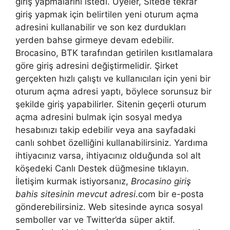
giriş yapmalarını istedi. Üyeler, Sitede tekrar
giriş yapmak için belirtilen yeni oturum açma
adresini kullanabilir ve son kez durdukları
yerden bahse girmeye devam edebilir.
Brocasino, BTK tarafından getirilen kısıtlamalara
göre giriş adresini değiştirmelidir. Şirket
gerçekten hızlı çalıştı ve kullanıcıları için yeni bir
oturum açma adresi yaptı, böylece sorunsuz bir
şekilde giriş yapabilirler. Sitenin geçerli oturum
açma adresini bulmak için sosyal medya
hesabınızı takip edebilir veya ana sayfadaki
canlı sohbet özelliğini kullanabilirsiniz. Yardıma
ihtiyacınız varsa, ihtiyacınız olduğunda sol alt
köşedeki Canlı Destek düğmesine tıklayın.
İletişim kurmak istiyorsanız,
Brocasino giriş
bahis sitesinin mevcut adresi
.com bir e-posta
gönderebilirsiniz. Web sitesinde ayrıca sosyal
semboller var ve Twitter’da süper aktif.