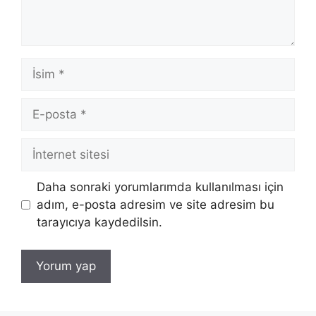
İsim
E-
posta
İnternet
sitesi
Daha sonraki yorumlarımda kullanılması için
adım, e-posta adresim ve site adresim bu
tarayıcıya kaydedilsin.