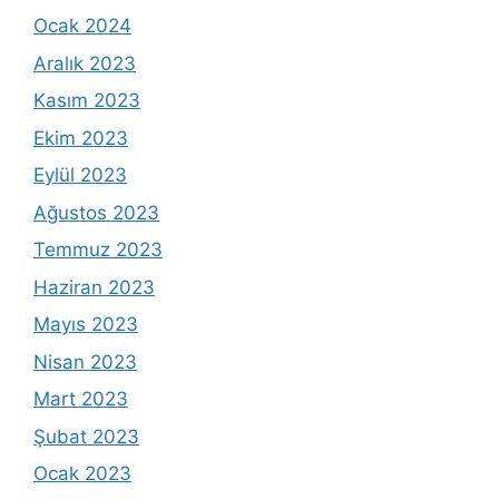
Ocak 2024
Aralık 2023
Kasım 2023
Ekim 2023
Eylül 2023
Ağustos 2023
Temmuz 2023
Haziran 2023
Mayıs 2023
Nisan 2023
Mart 2023
Şubat 2023
Ocak 2023