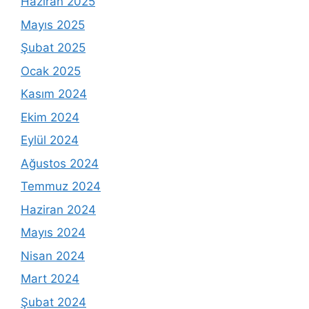
Haziran 2025
Mayıs 2025
Şubat 2025
Ocak 2025
Kasım 2024
Ekim 2024
Eylül 2024
Ağustos 2024
Temmuz 2024
Haziran 2024
Mayıs 2024
Nisan 2024
Mart 2024
Şubat 2024