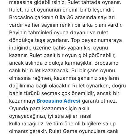
masasına gidebilirsiniz. Rulet tahtada oynanır.
Rulet, rulet oyununun önemli bir bileşenidir.
Brocasino çarkının 0 ila 36 arasında sayıları
vardır ve her sayının renkli bir arka planı vardır.
Bayinin tahminleri oyuna dayanır ve rulet
döndükçe taşa ayarlanır. Top beyaz numaraya
indiğinde üzerine bahis yapan kişi oyunu
kazanır. Rulet basit bir oyun gibi görünebilir,
ancak aslında oldukça karmaşıktır. Brocasino
canlı bir rulet kazanacak. Bu bir şans oyunu
olmasına rağmen, kazanma şansınız sayıların
dağılımına bağlı olacaktır. Rulet oynarken, doğru
bahis türünü seçmek çok önemlidir, ancak bir
kazanmayı
Brocasino Adresi
garanti etmez.
Oyunda para kazanmak için akıllı
oynayacağınızı, iyi stratejileri nasıl
kullanacağınızı ve tüm önemli bilgilere sahip
olmanız gerekir. Rulet Game oyunculara canlı