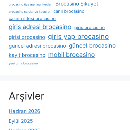
Brocasino Şikayet
brocasino üye memnuniyetleri
canli brocasino
brocasino şartlar ve koşullar
casino sitesi brocasino
giris adresi brocasino
giris brocasino
giris yap brocasino
girisi brocasino
güncel brocasino
güncel adresi brocasino
mobil brocasino
kayit brocasino
yeni giris brocasino
Arşivler
Haziran 2026
Eylül 2025