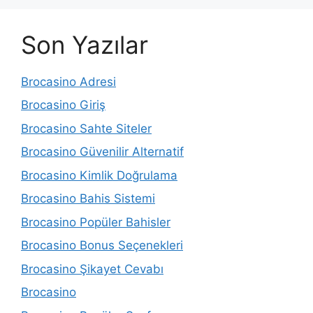
Son Yazılar
Brocasino Adresi
Brocasino Giriş
Brocasino Sahte Siteler
Brocasino Güvenilir Alternatif
Brocasino Kimlik Doğrulama
Brocasino Bahis Sistemi
Brocasino Popüler Bahisler
Brocasino Bonus Seçenekleri
Brocasino Şikayet Cevabı
Brocasino