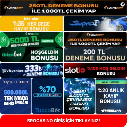
×
BROCASINO GİRİŞ İÇİN TIKLAYINIZ!