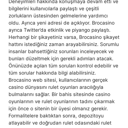
Deneyimleri hakkında konuşmaya devam etti ve
bilgilerini kullanıcılarla paylaştı ve çeşitli
zorlukların üstesinden gelmelerine yardımcı
oldu. Ayrıca yeni adresi de açıklıyor. Brocasino
ayrıca Twitter’da etkinlik ve piyango paylaştı.
Herhangi bir şikayetiniz varsa, Brocasino şikayet
hattını istediğiniz zaman arayabilirsiniz. Sorumlu
insanlar bahsettiğiniz sorunları inceleyecek ve
bunları düzeltmek için gerekli adımları atacak.
Önünüzde açılan tüm soruları kontrol edebilir ve
tüm sorular hakkında bilgi alabilirsiniz.
Brocasino web sitesi, kullanıcılarının gerçek
casino dünyasını rulet oyunları aracılığıyla
bulmalarını sağlar. Bir bahis sitesinde casino
oyunlarının ve rulet oyunlarının tadını çıkarmak
için önce o sitenin bir üyesi olmanız gerekir.
Formalitelere baktıktan sonra, depozitoyu
atlayabilir ve doğrudan rulet odasındaki rulet