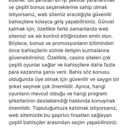
ederler. Bu şanstan en iyi şekilde yararlanmak
ve çeşitli bonus seçeneklerine sahip olmak
istiyorsanız, web sitemiz aracılığıyla güvenilir
bahisçilere kolayca giriş yapabilirsiniz. Güncel
kalmak için, özellikle farklı zamanlarda web
sitemizi sık sık kontrol ettiğinizden emin olun.
Böylece, bonus ve promosyonların bitiminden
önce bahisçilerin sizinle iletişim kurmalarına
güvenebilirsiniz. Özellikle, casino siteleri çok
çeşitli oyunlar sağlar ve bahisçilere daha fazla
para kazanma şansı verir. Bahis söz konusu
olduğunda üye olmak için güvenilir ve saygın bir
şirket seçmek çok önemlidir. Ayrıca, hangi
oyunların mevcut olduğu ve hangi program
şirketlerinin desteklendiği hakkında konuşmak
önemlidir. Topluluğumuza katılmak istiyorsanız,
web sitemizde bu şaşırtıcı fırsatları sağlayan
çeşitli bahisçiler arasından seçim yapabilirsiniz.