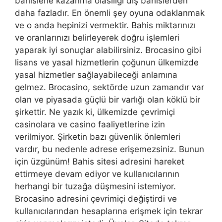
bahislerle kazanma olasılığı dış bahislerden
daha fazladır. En önemli şey oyuna odaklanmak
ve o anda hepinizi vermektir. Bahis miktarınızı
ve oranlarınızı belirleyerek doğru işlemleri
yaparak iyi sonuçlar alabilirsiniz. Brocasino gibi
lisans ve yasal hizmetlerin çoğunun ülkemizde
yasal hizmetler sağlayabileceği anlamına
gelmez. Brocasino, sektörde uzun zamandır var
olan ve piyasada güçlü bir varlığı olan köklü bir
şirkettir. Ne yazık ki, ülkemizde çevrimiçi
casinolara ve casino faaliyetlerine izin
verilmiyor. Şirketin bazı güvenlik önlemleri
vardır, bu nedenle adrese erişemezsiniz. Bunun
için üzgünüm! Bahis sitesi adresini hareket
ettirmeye devam ediyor ve kullanıcılarının
herhangi bir tuzağa düşmesini istemiyor.
Brocasino adresini çevrimiçi değiştirdi ve
kullanıcılarından hesaplarına erişmek için tekrar