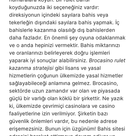
koyduğunuzda iki seçeneğiniz vardır:
direksiyonun içindeki sayılara bahis veya
tekerleğin dışındaki sayılara bahis yapmak. İç
bahislerle kazanma olasılığı dış bahislerden
daha fazladır. En önemli şey oyuna odaklanmak
ve o anda hepinizi vermektir. Bahis miktarınızı
ve oranlarınızı belirleyerek doğru işlemleri
yaparak iyi sonuçlar alabilirsiniz.
Brocasino rulet
kazanma stratejisi
gibi lisans ve yasal
hizmetlerin çoğunun ülkemizde yasal hizmetler
sağlayabileceği anlamına gelmez. Brocasino,
sektörde uzun zamandır var olan ve piyasada
güçlü bir varlığı olan köklü bir şirkettir. Ne yazık
ki, ülkemizde çevrimiçi casinolara ve casino
faaliyetlerine izin verilmiyor. Şirketin bazı
güvenlik önlemleri vardır, bu nedenle adrese
erişemezsiniz. Bunun için üzgünüm! Bahis sitesi