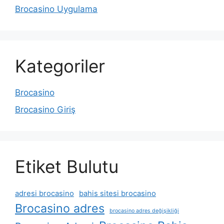
Brocasino Uygulama
Kategoriler
Brocasino
Brocasino Giriş
Etiket Bulutu
adresi brocasino
bahis sitesi brocasino
Brocasino adres
brocasino adres değişikliği