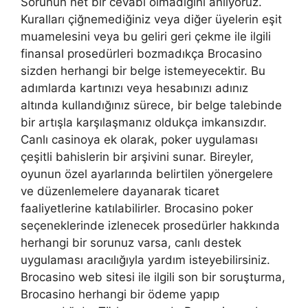
Sorunun net bir cevabı olmadığını anlıyoruz.
Kuralları çiğnemediğiniz veya diğer üyelerin eşit
muamelesini veya bu geliri geri çekme ile ilgili
finansal prosedürleri bozmadıkça Brocasino
sizden herhangi bir belge istemeyecektir. Bu
adımlarda kartınızı veya hesabınızı adınız
altında kullandığınız sürece, bir belge talebinde
bir artışla karşılaşmanız oldukça imkansızdır.
Canlı casinoya ek olarak, poker uygulaması
çeşitli bahislerin bir arşivini sunar. Bireyler,
oyunun özel ayarlarında belirtilen yönergelere
ve düzenlemelere dayanarak ticaret
faaliyetlerine katılabilirler. Brocasino poker
seçeneklerinde izlenecek prosedürler hakkında
herhangi bir sorunuz varsa, canlı destek
uygulaması aracılığıyla yardım isteyebilirsiniz.
Brocasino web sitesi ile ilgili son bir soruşturma,
Brocasino herhangi bir ödeme yapıp