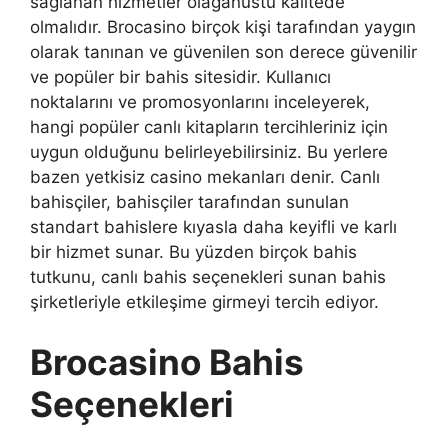
sağlanan hizmetler olağanüstü kalitede
olmalıdır. Brocasino birçok kişi tarafından yaygın
olarak tanınan ve güvenilen son derece güvenilir
ve popüler bir bahis sitesidir. Kullanıcı
noktalarını ve promosyonlarını inceleyerek,
hangi popüler canlı kitapların tercihleriniz için
uygun olduğunu belirleyebilirsiniz. Bu yerlere
bazen yetkisiz casino mekanları denir. Canlı
bahisçiler, bahisçiler tarafından sunulan
standart bahislere kıyasla daha keyifli ve karlı
bir hizmet sunar. Bu yüzden birçok bahis
tutkunu, canlı bahis seçenekleri sunan bahis
şirketleriyle etkileşime girmeyi tercih ediyor.
Brocasino Bahis
Seçenekleri