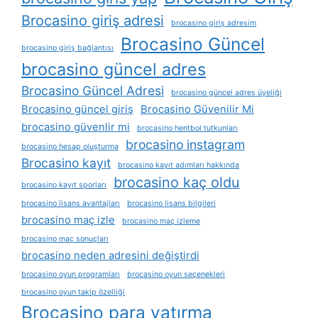
Brocasino giriş adresi
brocasino giriş adresim
Brocasino Güncel
brocasino giriş bağlantısı
brocasino güncel adres
Brocasino Güncel Adresi
brocasino güncel adres üyeliği
Brocasino güncel giriş
Brocasino Güvenilir Mi
brocasino güvenlir mi
brocasino hentbol tutkunları
brocasino instagram
brocasino hesap oluşturma
Brocasino kayıt
brocasino kayıt adımları hakkında
brocasino kaç oldu
brocasino kayıt sporları
brocasino lisans avantajları
brocasino lisans bilgileri
brocasino maç izle
brocasino maç izleme
brocasino maç sonuçları
brocasino neden adresini değiştirdi
brocasino oyun programları
brocasino oyun seçenekleri
brocasino oyun takip özelliği
Brocasino para yatırma