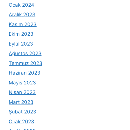
Ocak 2024
Aralık 2023
Kasım 2023
Ekim 2023
Eylül 2023
Ağustos 2023
Temmuz 2023
Haziran 2023
Mayıs 2023
Nisan 2023
Mart 2023
Şubat 2023
Ocak 2023