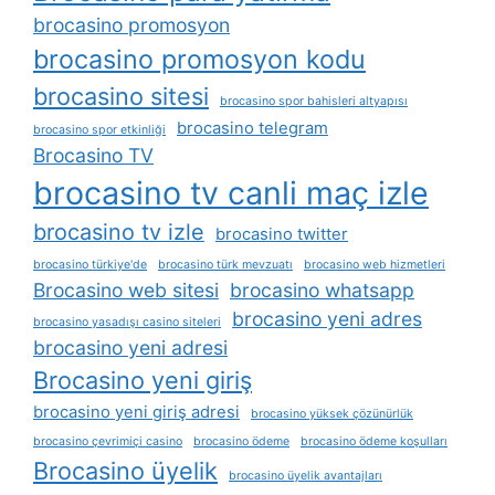
brocasino promosyon
brocasino promosyon kodu
brocasino sitesi
brocasino spor bahisleri altyapısı
brocasino telegram
brocasino spor etkinliği
Brocasino TV
brocasino tv canli maç izle
brocasino tv izle
brocasino twitter
brocasino türkiye'de
brocasino türk mevzuatı
brocasino web hizmetleri
Brocasino web sitesi
brocasino whatsapp
brocasino yeni adres
brocasino yasadışı casino siteleri
brocasino yeni adresi
Brocasino yeni giriş
brocasino yeni giriş adresi
brocasino yüksek çözünürlük
brocasino çevrimiçi casino
brocasino ödeme
brocasino ödeme koşulları
Brocasino üyelik
brocasino üyelik avantajları