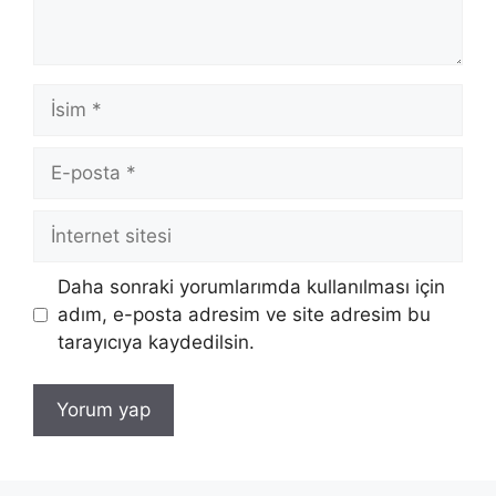
İsim
E-
posta
İnternet
sitesi
Daha sonraki yorumlarımda kullanılması için
adım, e-posta adresim ve site adresim bu
tarayıcıya kaydedilsin.