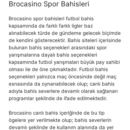
Brocasino Spor Bahisleri
Brocasino spor bahisleri futbol bahis
kapsamında da farklı farklı ligler baz
alınabilecek türde de gündeme gelecek biçimde
de kendini gösterecektir. Bahis siteleri içerisinde
bulunan bahis seçenekleri arasındaki spor
yarışmalarına dayalı bahis seçenekleri
kapsamında futbol yarışmaları büyük pay sahibi
olması ile de öne çıkmaktadır. Futbol bahis
seçenekleri yalnızca maç öncesinde değil maç
esnasında da oynanabilecek olup; canlı bahis
adıyla bahis severlere devamlı olarak sağlanan
programlar şeklinde de ifade edilmektedir.
Brocasino canlı bahis içeriğinde de bu tip
ögelere yer verilmekte olup; bahis severlerin
devamlı şeklinde de kullanım alanında da yer