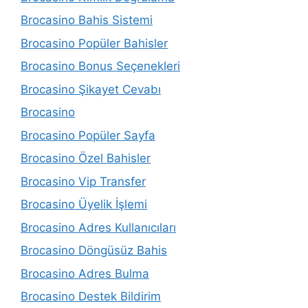
Brocasino Bahis Sistemi
Brocasino Popüler Bahisler
Brocasino Bonus Seçenekleri
Brocasino Şikayet Cevabı
Brocasino
Brocasino Popüler Sayfa
Brocasino Özel Bahisler
Brocasino Vip Transfer
Brocasino Üyelik İşlemi
Brocasino Adres Kullanıcıları
Brocasino Döngüsüz Bahis
Brocasino Adres Bulma
Brocasino Destek Bildirim