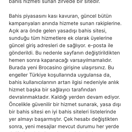
bahis hizmeti sunan zirvede bir sitedir.
Bahis piyasasını kası kavuran, güncel bütün
kampanyaları anında hizmete sunan rakiplerine.
Açık ara önde gelen yasadışı bahis sitesi,
sunduğu tüm hizmetlere ek olarak üyelerine
güncel giriş adresleri de sağlıyor. e-posta ile
gönderildi. Bu nedenle sayfanın değiştirildikten
hemen sonra kapanacağı varsayılmamalıdır.
Burada yeni Brocasino girişine ulaşırsınız. Bu
engeller Türkiye koşullarında uygulansa da,
bahis kullanıcılarının artan ilgisi nedeniyle anlık
hizmet başka bir sağlayıcı tarafından
devralınmaktadır. Kaldığı yerden devam ediyor.
Öncelikle güvenilir bir hizmet sunarak, yasa dışı
bir bahis sitesi en iyi bahis siteleri listelerinde
yer almayı başarmıştır. Çek hesabı değiştikten
sonra, yeni mesajlar mevcut durumu her yerde