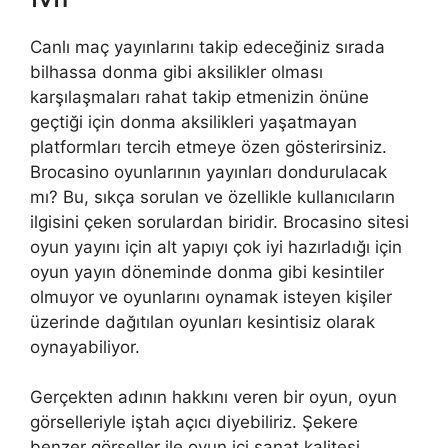
Canlı maç yayınlarını takip edeceğiniz sırada
bilhassa donma gibi aksilikler olması
karşılaşmaları rahat takip etmenizin önüne
geçtiği için donma aksilikleri yaşatmayan
platformları tercih etmeye özen gösterirsiniz.
Brocasino oyunlarının yayınları dondurulacak
mı? Bu, sıkça sorulan ve özellikle kullanıcıların
ilgisini çeken sorulardan biridir. Brocasino sitesi
oyun yayını için alt yapıyı çok iyi hazırladığı için
oyun yayın döneminde donma gibi kesintiler
olmuyor ve oyunlarını oynamak isteyen kişiler
üzerinde dağıtılan oyunları kesintisiz olarak
oynayabiliyor.
Gerçekten adının hakkını veren bir oyun, oyun
görselleriyle iştah açıcı diyebiliriz. Şekere
benzer görseller ile oyun içi sanat kalitesi