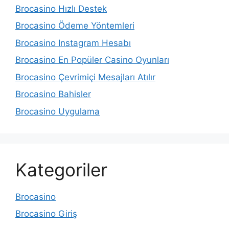
Brocasino Hızlı Destek
Brocasino Ödeme Yöntemleri
Brocasino Instagram Hesabı
Brocasino En Popüler Casino Oyunları
Brocasino Çevrimiçi Mesajları Atılır
Brocasino Bahisler
Brocasino Uygulama
Kategoriler
Brocasino
Brocasino Giriş