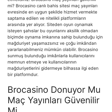
mi? Brocasino canlı bahis sitesi maç yayınları
evresinde en uygun şekilde hizmet vermekte
saptama edilen ve nitelikli platformların
arasında yer alıyor. Siteden oyun oynamak
isteyen şahıslar bu oyunlarını aksilik olmadan
biçimde oynama imkanına sahip bulunduğu için
mağduriyet yaşamazsınız ve çoğu imkândan
yararlanabilmeniz mümkün olabilir. Brocasino
sunmuş bulunduğu imkânlarla kullanıcılarını
memnun etmeye ve kullanıcılarının
mağduriyetlerini gidermeye bilhassa ilgi eden
bir platformdur.
Brocasino Donuyor Mu
Maç Yayınları Güvenilir
Mi