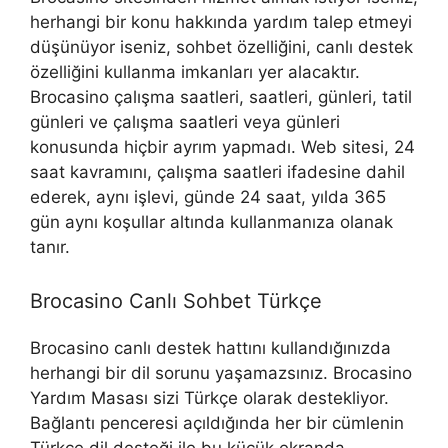
herhangi bir konu hakkında yardım talep etmeyi
düşünüyor iseniz, sohbet özelliğini, canlı destek
özelliğini kullanma imkanları yer alacaktır.
Brocasino çalışma saatleri, saatleri, günleri, tatil
günleri ve çalışma saatleri veya günleri
konusunda hiçbir ayrım yapmadı. Web sitesi, 24
saat kavramını, çalışma saatleri ifadesine dahil
ederek, aynı işlevi, günde 24 saat, yılda 365
gün aynı koşullar altında kullanmanıza olanak
tanır.
Brocasino Canlı Sohbet Türkçe
Brocasino canlı destek hattını kullandığınızda
herhangi bir dil sorunu yaşamazsınız. Brocasino
Yardım Masası sizi Türkçe olarak destekliyor.
Bağlantı penceresi açıldığında her bir cümlenin
Türkçe dil desteği ile bu küçük ekranda