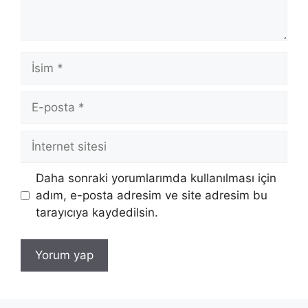
İsim
E-
posta
İnternet
sitesi
Daha sonraki yorumlarımda kullanılması için
adım, e-posta adresim ve site adresim bu
tarayıcıya kaydedilsin.