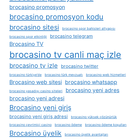
brocasino promosyon
brocasino promosyon kodu
brocasino sitesi
brocasino spor bahisleri altyapısı
brocasino telegram
brocasino spor etkinliği
Brocasino TV
brocasino tv canli maç izle
brocasino tv izle
brocasino twitter
brocasino türkiye'de
brocasino türk mevzuatı
brocasino web hizmetleri
Brocasino web sitesi
brocasino whatsapp
brocasino yeni adres
brocasino yasadışı casino siteleri
brocasino yeni adresi
Brocasino yeni giriş
brocasino yeni giriş adresi
brocasino yüksek çözünürlük
brocasino çevrimiçi casino
brocasino ödeme
brocasino ödeme koşulları
Brocasino üyelik
brocasino üyelik avantajları