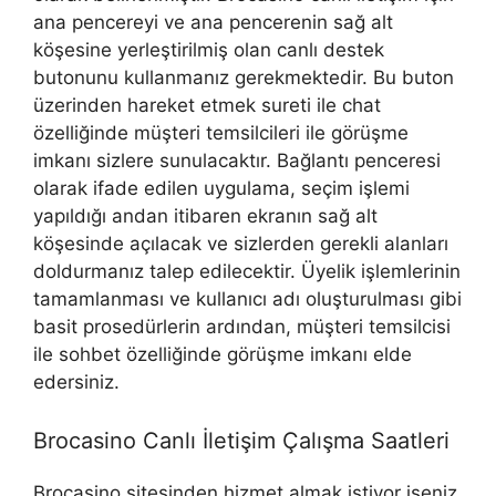
ana pencereyi ve ana pencerenin sağ alt
köşesine yerleştirilmiş olan canlı destek
butonunu kullanmanız gerekmektedir. Bu buton
üzerinden hareket etmek sureti ile chat
özelliğinde müşteri temsilcileri ile görüşme
imkanı sizlere sunulacaktır. Bağlantı penceresi
olarak ifade edilen uygulama, seçim işlemi
yapıldığı andan itibaren ekranın sağ alt
köşesinde açılacak ve sizlerden gerekli alanları
doldurmanız talep edilecektir. Üyelik işlemlerinin
tamamlanması ve kullanıcı adı oluşturulması gibi
basit prosedürlerin ardından, müşteri temsilcisi
ile sohbet özelliğinde görüşme imkanı elde
edersiniz.
Brocasino Canlı İletişim Çalışma Saatleri
Brocasino sitesinden hizmet almak istiyor iseniz,