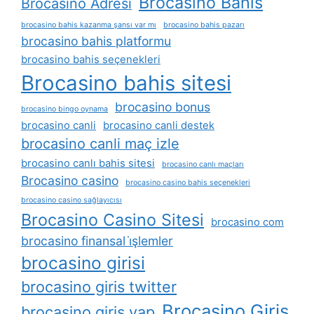
Brocasino Bahis
Brocasino Adresi
brocasino bahis kazanma şansı var mı
brocasino bahis pazarı
brocasino bahis platformu
brocasino bahis seçenekleri
Brocasino bahis sitesi
brocasino bonus
brocasino bingo oynama
brocasino canli
brocasino canli destek
brocasino canli maç izle
brocasino canlı bahis sitesi
brocasino canlı maçları
Brocasino casino
brocasino casino bahis seçenekleri
brocasino casino sağlayıcısı
Brocasino Casino Sitesi
brocasino com
brocasino finansal i̇şlemler
brocasino girisi
brocasino giris twitter
Brocasino Giriş
brocasino giris yap