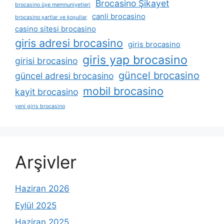
Brocasino Şikayet
brocasino üye memnuniyetleri
canli brocasino
brocasino şartlar ve koşullar
casino sitesi brocasino
giris adresi brocasino
giris brocasino
giris yap brocasino
girisi brocasino
güncel brocasino
güncel adresi brocasino
mobil brocasino
kayit brocasino
yeni giris brocasino
Arşivler
Haziran 2026
Eylül 2025
Haziran 2025