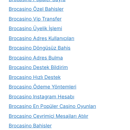
Brocasino Özel Bahisler
Brocasino Vip Transfer
Brocasino Üyelik İşlemi
Brocasino Adres Kullanıcıları
Brocasino Döngüsüz Bahis
Brocasino Adres Bulma
Brocasino Destek Bildirim
Brocasino Hızlı Destek
Brocasino Ödeme Yöntemleri
Brocasino Instagram Hesabı
Brocasino En Popüler Casino Oyunları
Brocasino Çevrimiçi Mesajları Atılır
Brocasino Bahisler