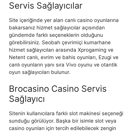
Servis Sağlayıcılar
Site içeriğinde yer alan canlı casino oyunlarına
bakarsanız hizmet sağlayıcılar açısından
gündemde farklı seçeneklerin olduğunu
görebilirsiniz. Seobah çevrimiçi kumarhane
hizmet sağlayıcıları arasında Xprogaming ve
Netent canlı, evrim ve bahis oyunları, Ezugi ve
canlı oyunların yanı sıra Vivo oyunu ve otantik
oyun sağlayıcıları bulunur.
Brocasino Casino Servis
Sağlayıcı
Sitenin kullanıcılara farklı slot makinesi seçeneği
sunduğu görülüyor. Başka bir isimle slot veya
casino oyunları için tercih edilebilecek zengin