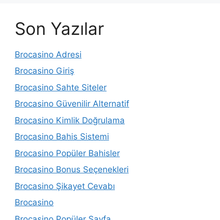
Son Yazılar
Brocasino Adresi
Brocasino Giriş
Brocasino Sahte Siteler
Brocasino Güvenilir Alternatif
Brocasino Kimlik Doğrulama
Brocasino Bahis Sistemi
Brocasino Popüler Bahisler
Brocasino Bonus Seçenekleri
Brocasino Şikayet Cevabı
Brocasino
Brocasino Popüler Sayfa