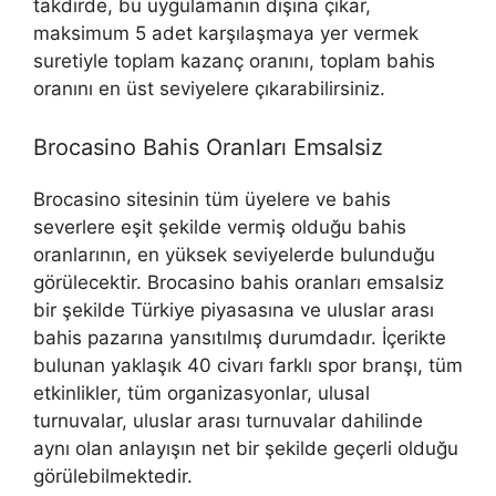
takdirde, bu uygulamanın dışına çıkar,
maksimum 5 adet karşılaşmaya yer vermek
suretiyle toplam kazanç oranını, toplam bahis
oranını en üst seviyelere çıkarabilirsiniz.
Brocasino Bahis Oranları Emsalsiz
Brocasino sitesinin tüm üyelere ve bahis
severlere eşit şekilde vermiş olduğu bahis
oranlarının, en yüksek seviyelerde bulunduğu
görülecektir. Brocasino bahis oranları emsalsiz
bir şekilde Türkiye piyasasına ve uluslar arası
bahis pazarına yansıtılmış durumdadır. İçerikte
bulunan yaklaşık 40 civarı farklı spor branşı, tüm
etkinlikler, tüm organizasyonlar, ulusal
turnuvalar, uluslar arası turnuvalar dahilinde
aynı olan anlayışın net bir şekilde geçerli olduğu
görülebilmektedir.