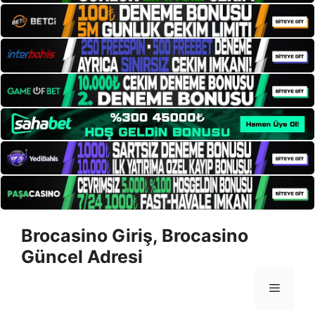
İçeriğe
Brocasino Giriş, Brocasino
atla
Güncel Adresi
Menü