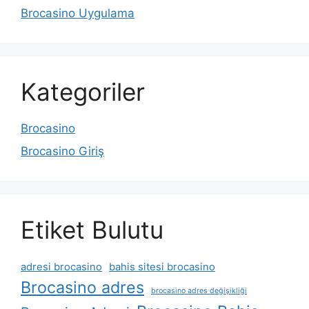
Brocasino Uygulama
Kategoriler
Brocasino
Brocasino Giriş
Etiket Bulutu
adresi brocasino
bahis sitesi brocasino
Brocasino adres
brocasino adres değişikliği