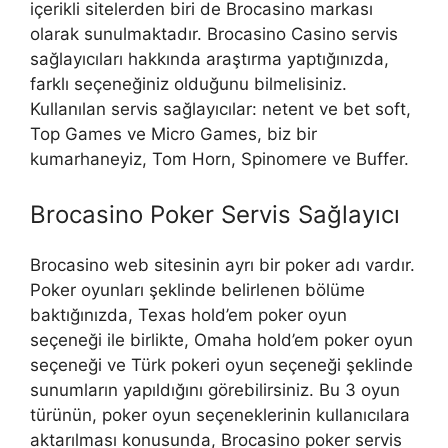
içerikli sitelerden biri de Brocasino markası
olarak sunulmaktadır. Brocasino Casino servis
sağlayıcıları hakkında araştırma yaptığınızda,
farklı seçeneğiniz olduğunu bilmelisiniz.
Kullanılan servis sağlayıcılar: netent ve bet soft,
Top Games ve Micro Games, biz bir
kumarhaneyiz, Tom Horn, Spinomere ve Buffer.
Brocasino Poker Servis Sağlayıcı
Brocasino web sitesinin ayrı bir poker adı vardır.
Poker oyunları şeklinde belirlenen bölüme
baktığınızda, Texas hold’em poker oyun
seçeneği ile birlikte, Omaha hold’em poker oyun
seçeneği ve Türk pokeri oyun seçeneği şeklinde
sunumların yapıldığını görebilirsiniz. Bu 3 oyun
türünün, poker oyun seçeneklerinin kullanıcılara
aktarılması konusunda, Brocasino poker servis