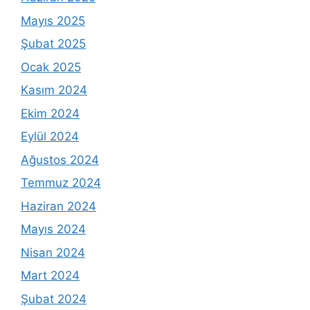
Mayıs 2025
Şubat 2025
Ocak 2025
Kasım 2024
Ekim 2024
Eylül 2024
Ağustos 2024
Temmuz 2024
Haziran 2024
Mayıs 2024
Nisan 2024
Mart 2024
Şubat 2024