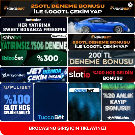
×
BROCASINO GİRİŞ İÇİN TIKLAYINIZ!