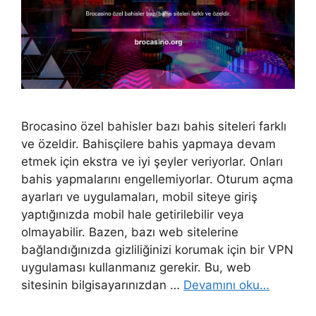
Brocasino özel bahisler bazı bahis siteleri farklı
ve özeldir. Bahisçilere bahis yapmaya devam
etmek için ekstra ve iyi şeyler veriyorlar. Onları
bahis yapmalarını engellemiyorlar. Oturum açma
ayarları ve uygulamaları, mobil siteye giriş
yaptığınızda mobil hale getirilebilir veya
olmayabilir. Bazen, bazı web sitelerine
bağlandığınızda gizliliğinizi korumak için bir VPN
uygulaması kullanmanız gerekir. Bu, web
sitesinin bilgisayarınızdan …
Devamını oku…