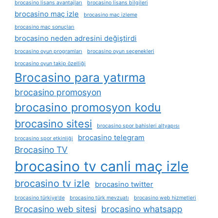
brocasino lisans avantajları
brocasino lisans bilgileri
brocasino maç izle
brocasino maç izleme
brocasino maç sonuçları
brocasino neden adresini değiştirdi
brocasino oyun programları
brocasino oyun seçenekleri
brocasino oyun takip özelliği
Brocasino para yatırma
brocasino promosyon
brocasino promosyon kodu
brocasino sitesi
brocasino spor bahisleri altyapısı
brocasino telegram
brocasino spor etkinliği
Brocasino TV
brocasino tv canli maç izle
brocasino tv izle
brocasino twitter
brocasino türkiye'de
brocasino türk mevzuatı
brocasino web hizmetleri
Brocasino web sitesi
brocasino whatsapp