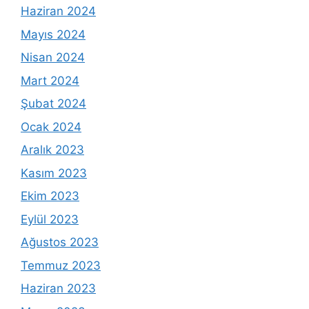
Haziran 2024
Mayıs 2024
Nisan 2024
Mart 2024
Şubat 2024
Ocak 2024
Aralık 2023
Kasım 2023
Ekim 2023
Eylül 2023
Ağustos 2023
Temmuz 2023
Haziran 2023