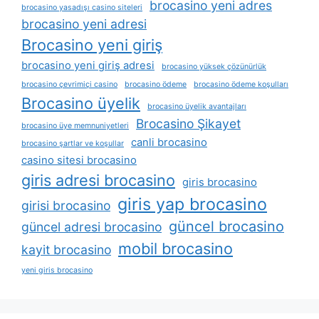
brocasino yeni adres
brocasino yasadışı casino siteleri
brocasino yeni adresi
Brocasino yeni giriş
brocasino yeni giriş adresi
brocasino yüksek çözünürlük
brocasino çevrimiçi casino
brocasino ödeme
brocasino ödeme koşulları
Brocasino üyelik
brocasino üyelik avantajları
Brocasino Şikayet
brocasino üye memnuniyetleri
canli brocasino
brocasino şartlar ve koşullar
casino sitesi brocasino
giris adresi brocasino
giris brocasino
giris yap brocasino
girisi brocasino
güncel brocasino
güncel adresi brocasino
mobil brocasino
kayit brocasino
yeni giris brocasino