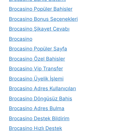
Brocasino Popüler Bahisler
Brocasino Bonus Seçenekleri
Brocasino Şikayet Cevabı
Brocasino
Brocasino Popüler Sayfa
Brocasino Özel Bahisler
Brocasino Vip Transfer
Brocasino Üyelik İşlemi
Brocasino Adres Kullanıcıları
Brocasino Döngüsüz Bahis
Brocasino Adres Bulma
Brocasino Destek Bildirim
Brocasino Hızlı Destek