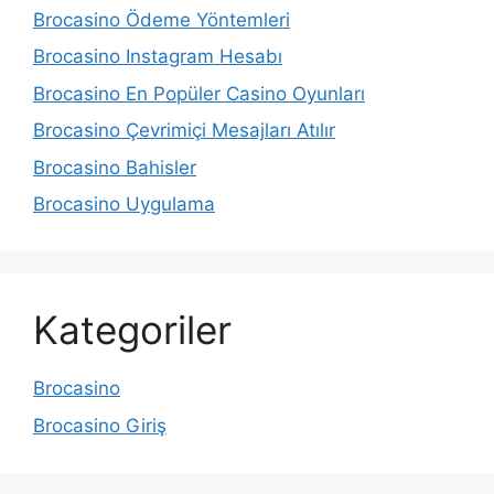
Brocasino Ödeme Yöntemleri
Brocasino Instagram Hesabı
Brocasino En Popüler Casino Oyunları
Brocasino Çevrimiçi Mesajları Atılır
Brocasino Bahisler
Brocasino Uygulama
Kategoriler
Brocasino
Brocasino Giriş