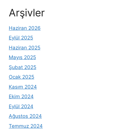
Arşivler
Haziran 2026
Eylül 2025
Haziran 2025
Mayıs 2025
Şubat 2025
Ocak 2025
Kasım 2024
Ekim 2024
Eylül 2024
Ağustos 2024
Temmuz 2024