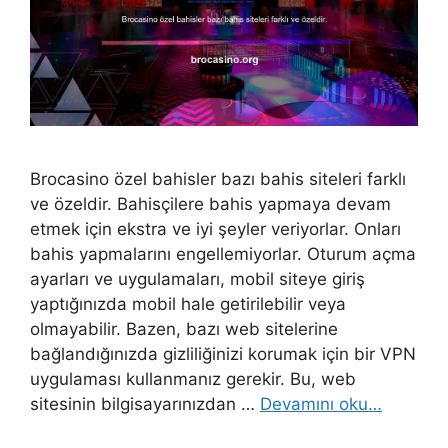
Brocasino özel bahisler bazı bahis siteleri farklı
ve özeldir. Bahisçilere bahis yapmaya devam
etmek için ekstra ve iyi şeyler veriyorlar. Onları
bahis yapmalarını engellemiyorlar. Oturum açma
ayarları ve uygulamaları, mobil siteye giriş
yaptığınızda mobil hale getirilebilir veya
olmayabilir. Bazen, bazı web sitelerine
bağlandığınızda gizliliğinizi korumak için bir VPN
uygulaması kullanmanız gerekir. Bu, web
sitesinin bilgisayarınızdan …
Devamını oku…