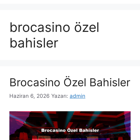
brocasino özel
bahisler
Brocasino Özel Bahisler
Haziran 6, 2026
Yazarı:
admin