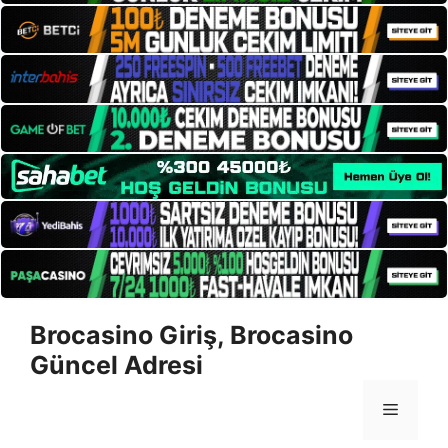
İçeriğe
Brocasino Giriş, Brocasino
atla
Güncel Adresi
Menü