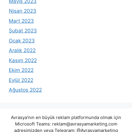
Mayıs 2023
Nisan 2023
Mart 2023
Şubat 2023
Ocak 2023
Aralık 2022
Kasım 2022
Ekim 2022
Eylül 2022
Ağustos 2022
Avrasya'nın en büyük reklam platformunda olmak için
Microsoft Teams:
reklam@avrasyamarketing.com
adresimizden veya Telegram: @Avrasyamarketing