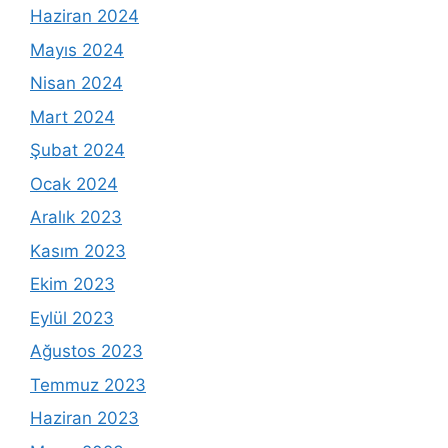
Haziran 2024
Mayıs 2024
Nisan 2024
Mart 2024
Şubat 2024
Ocak 2024
Aralık 2023
Kasım 2023
Ekim 2023
Eylül 2023
Ağustos 2023
Temmuz 2023
Haziran 2023