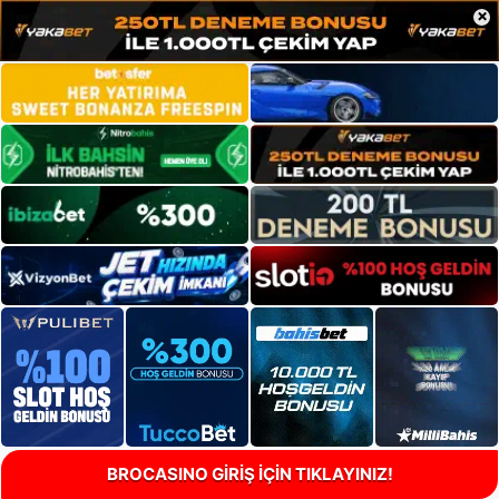
×
BROCASINO GİRİŞ İÇİN TIKLAYINIZ!