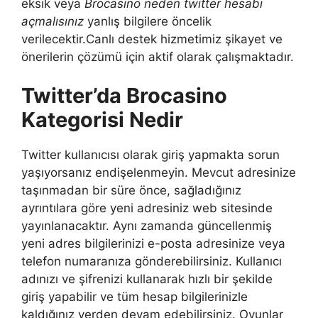
eksik veya
Brocasino neden twitter hesabı
açmalısınız
yanlış bilgilere öncelik
verilecektir.Canlı destek hizmetimiz şikayet ve
önerilerin çözümü için aktif olarak çalışmaktadır.
Twitter’da Brocasino
Kategorisi Nedir
Twitter kullanıcısı olarak giriş yapmakta sorun
yaşıyorsanız endişelenmeyin. Mevcut adresinize
taşınmadan bir süre önce, sağladığınız
ayrıntılara göre yeni adresiniz web sitesinde
yayınlanacaktır. Aynı zamanda güncellenmiş
yeni adres bilgilerinizi e-posta adresinize veya
telefon numaranıza gönderebilirsiniz. Kullanıcı
adınızı ve şifrenizi kullanarak hızlı bir şekilde
giriş yapabilir ve tüm hesap bilgilerinizle
kaldığınız yerden devam edebilirsiniz. Oyunlar