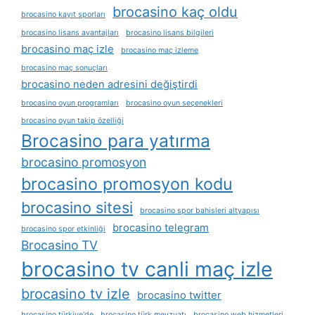
brocasino kaç oldu
brocasino kayıt sporları
brocasino lisans avantajları
brocasino lisans bilgileri
brocasino maç izle
brocasino maç izleme
brocasino maç sonuçları
brocasino neden adresini değiştirdi
brocasino oyun programları
brocasino oyun seçenekleri
brocasino oyun takip özelliği
Brocasino para yatırma
brocasino promosyon
brocasino promosyon kodu
brocasino sitesi
brocasino spor bahisleri altyapısı
brocasino telegram
brocasino spor etkinliği
Brocasino TV
brocasino tv canli maç izle
brocasino tv izle
brocasino twitter
brocasino türkiye'de
brocasino türk mevzuatı
brocasino web hizmetleri