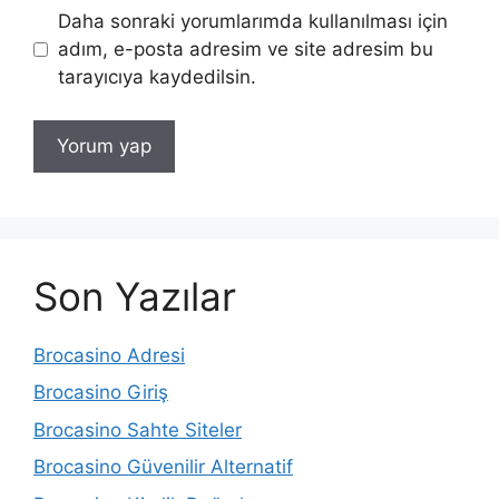
Daha sonraki yorumlarımda kullanılması için
adım, e-posta adresim ve site adresim bu
tarayıcıya kaydedilsin.
Son Yazılar
Brocasino Adresi
Brocasino Giriş
Brocasino Sahte Siteler
Brocasino Güvenilir Alternatif