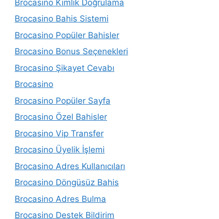
Brocasino Kimlik Doğrulama
Brocasino Bahis Sistemi
Brocasino Popüler Bahisler
Brocasino Bonus Seçenekleri
Brocasino Şikayet Cevabı
Brocasino
Brocasino Popüler Sayfa
Brocasino Özel Bahisler
Brocasino Vip Transfer
Brocasino Üyelik İşlemi
Brocasino Adres Kullanıcıları
Brocasino Döngüsüz Bahis
Brocasino Adres Bulma
Brocasino Destek Bildirim