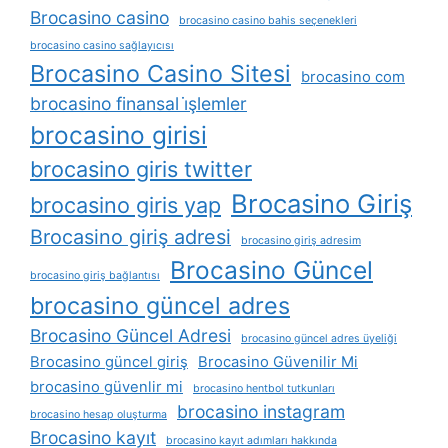
Brocasino casino
brocasino casino bahis seçenekleri
brocasino casino sağlayıcısı
Brocasino Casino Sitesi
brocasino com
brocasino finansal i̇şlemler
brocasino girisi
brocasino giris twitter
Brocasino Giriş
brocasino giris yap
Brocasino giriş adresi
brocasino giriş adresim
Brocasino Güncel
brocasino giriş bağlantısı
brocasino güncel adres
Brocasino Güncel Adresi
brocasino güncel adres üyeliği
Brocasino güncel giriş
Brocasino Güvenilir Mi
brocasino güvenlir mi
brocasino hentbol tutkunları
brocasino instagram
brocasino hesap oluşturma
Brocasino kayıt
brocasino kayıt adımları hakkında