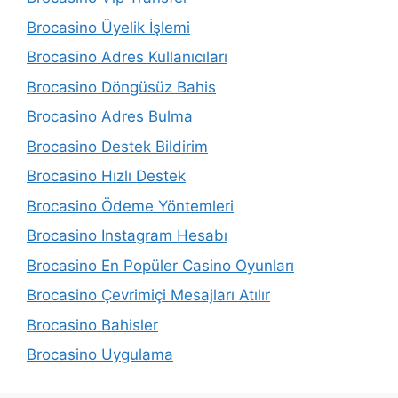
Brocasino Üyelik İşlemi
Brocasino Adres Kullanıcıları
Brocasino Döngüsüz Bahis
Brocasino Adres Bulma
Brocasino Destek Bildirim
Brocasino Hızlı Destek
Brocasino Ödeme Yöntemleri
Brocasino Instagram Hesabı
Brocasino En Popüler Casino Oyunları
Brocasino Çevrimiçi Mesajları Atılır
Brocasino Bahisler
Brocasino Uygulama