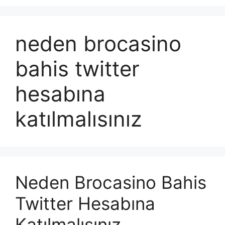
neden brocasino
bahis twitter
hesabına
katılmalısınız
Neden Brocasino Bahis
Twitter Hesabına
Katılmalısınız