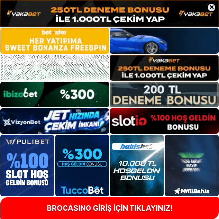
×
BROCASINO GİRİŞ İÇİN TIKLAYINIZ!