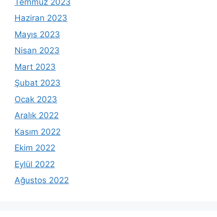
Temmuz 2023
Haziran 2023
Mayıs 2023
Nisan 2023
Mart 2023
Şubat 2023
Ocak 2023
Aralık 2022
Kasım 2022
Ekim 2022
Eylül 2022
Ağustos 2022