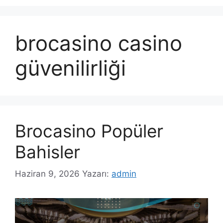
brocasino casino
güvenilirliği
Brocasino Popüler
Bahisler
Haziran 9, 2026
Yazarı:
admin