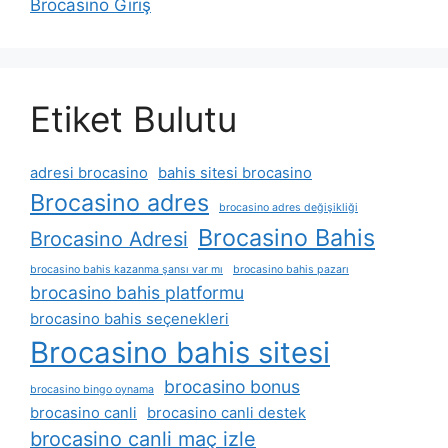
Brocasino Giriş
Etiket Bulutu
adresi brocasino
bahis sitesi brocasino
Brocasino adres
brocasino adres değişikliği
Brocasino Bahis
Brocasino Adresi
brocasino bahis kazanma şansı var mı
brocasino bahis pazarı
brocasino bahis platformu
brocasino bahis seçenekleri
Brocasino bahis sitesi
brocasino bonus
brocasino bingo oynama
brocasino canli
brocasino canli destek
brocasino canli maç izle