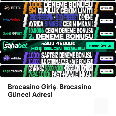
İçeriğe
Brocasino Giriş, Brocasino
atla
Güncel Adresi
Menü