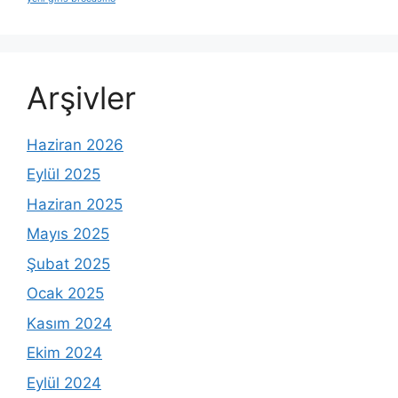
Arşivler
Haziran 2026
Eylül 2025
Haziran 2025
Mayıs 2025
Şubat 2025
Ocak 2025
Kasım 2024
Ekim 2024
Eylül 2024