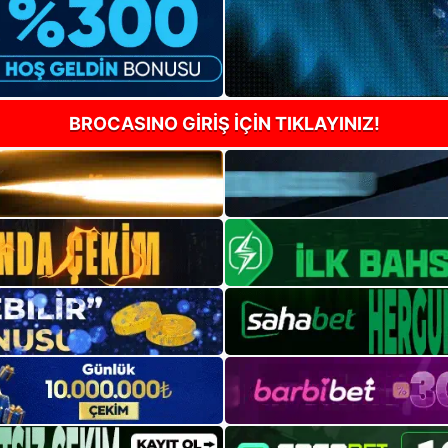
BROCASINO GİRİŞ İÇİN TIKLAYINIZ!