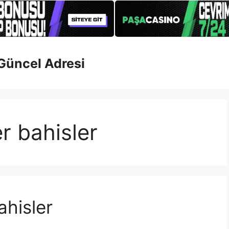
 Güncel Adresi
r bahisler
ahisler